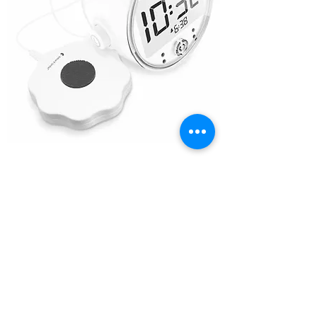
GEHOORBESCHERMING
Bescherm je oren tegen gehoorschade bij
overmatig lawaai. Zowel oorkappen voor
kinderen, universele oordoppen als
gehoorbescherming op maat zijn hier
verkrijgbaar.
Bij gehoorbescherming op maat geniet u