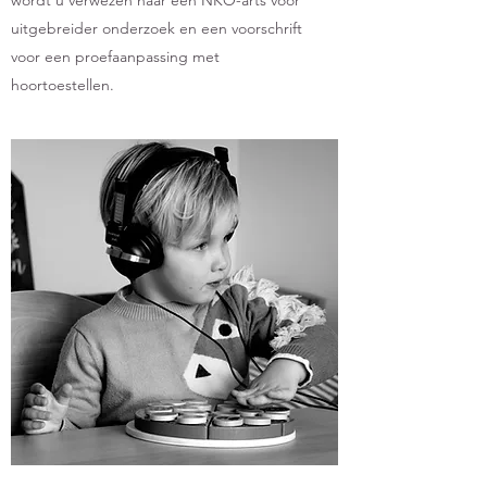
wordt u verwezen naar een NKO-arts voor
uitgebreider onderzoek en een voorschrift
voor een proefaanpassing met
hoortoestellen.